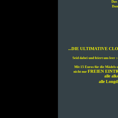
Das 
Dan
...DIE ULTIMATIVE CLOS
Seid dabei und feiert uns leer 
Mit 15 Euros für die Mädels u
FREIEN EINTR
nicht nur
alle
alk
alle Longd