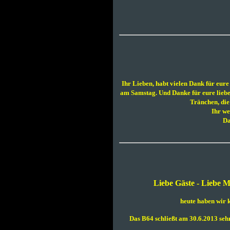
Ihr Lieben, habt vielen Dank für eur
am Samstag. Und Danke für eure lieben
Tränchen, die
Ihr we
Da
Liebe Gäste - Liebe Mi
heute haben wir 
Das B64 schließt am 30.6.2013 sehr 