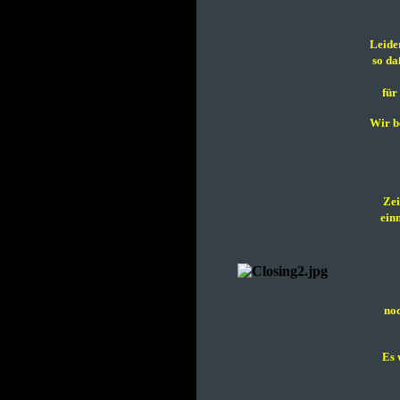
Leider
so da
für
Wir b
Zei
einm
noc
Es 