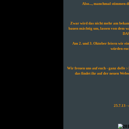
Also..., manchmal stimmen
Zwar wird das nicht mehr am bekann
bauen mächtig um, lassen von dem was
DAS
Am 2. und 3. Oktober feiern wir e
würden euch
Wir freuen uns auf euch - ganz dolle :-
das findet ihr auf der neuen Web
25.7.13 -