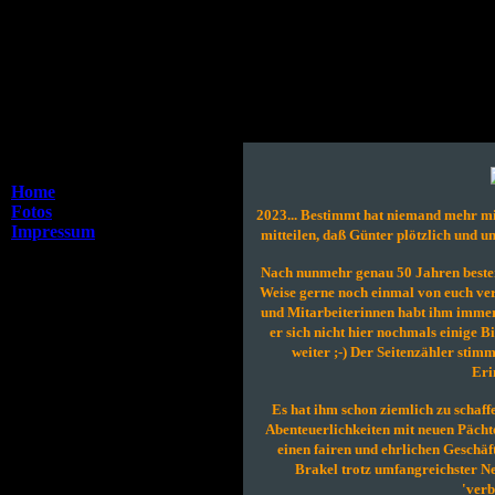
Home
Menu
Home
Fotos
2023... Bestimmt hat niemand mehr mit
Impressum
mitteilen, daß Günter plötzlich und u
- - - - - - -
Nach nunmehr genau 50 Jahren bester 
Weise gerne noch einmal von euch ver
und Mitarbeiterinnen habt ihm immer
er sich nicht hier nochmals einige B
weiter ;-) Der Seitenzähler stimm
Eri
Es hat ihm schon ziemlich zu schaff
Abenteuerlichkeiten mit neuen Pächte
einen fairen und ehrlichen Geschäf
Brakel trotz umfangreichster Ne
'verb