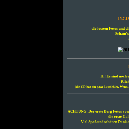
15.7.13
die letzten Fotos und die
Schaut's
L
Hi! Es sind noch
Klick
(die CD hat ein paar Lesefehler. Wenn 
ACHTUNG! Der erste Berg Fotos vom F
die erste Gal
Viel Spaß und schönen Dank a