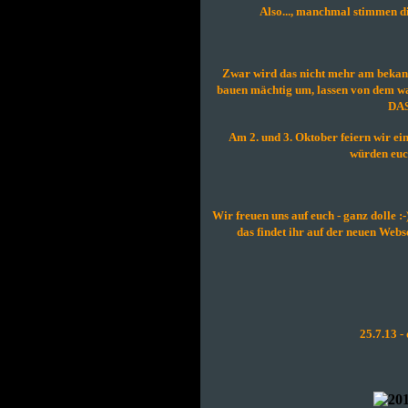
Also..., manchmal stimmen
Zwar wird das nicht mehr am bekann
bauen mächtig um, lassen von dem was
DAS
Am 2. und 3. Oktober feiern wir e
würden euch
Wir freuen uns auf euch - ganz dolle :-
das findet ihr auf der neuen Web
25.7.13 -