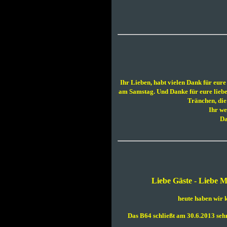
Ihr Lieben, habt vielen Dank für eur
am Samstag. Und Danke für eure lieben
Tränchen, die
Ihr we
Da
Liebe Gäste - Liebe Mi
heute haben wir 
Das B64 schließt am 30.6.2013 sehr 