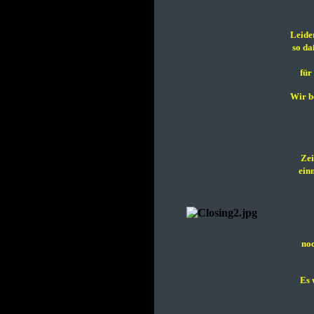
Leider
so da
für
Wir b
Zei
einm
noc
Es 