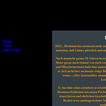
Home
Menu
Home
Fotos
2023... Bestimmt hat niemand mehr mit
Impressum
mitteilen, daß Günter plötzlich und u
- - - - - - -
Nach nunmehr genau 50 Jahren bester 
Weise gerne noch einmal von euch ver
und Mitarbeiterinnen habt ihm immer
er sich nicht hier nochmals einige B
weiter ;-) Der Seitenzähler stimm
Eri
Es hat ihm schon ziemlich zu schaff
Abenteuerlichkeiten mit neuen Pächte
einen fairen und ehrlichen Geschäf
Brakel trotz umfangreichster Ne
'verb