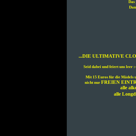
Das 
Dan
...DIE ULTIMATIVE CLOS
Seid dabei und feiert uns leer 
Mit 15 Euros für die Mädels u
FREIEN EINTR
nicht nur
alle
alk
alle Longd