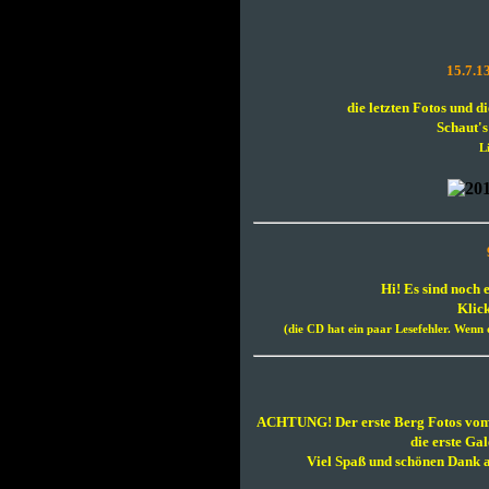
15.7.13
die letzten Fotos und die
Schaut's
L
Hi! Es sind noch
Klick
(die CD hat ein paar Lesefehler. Wenn 
ACHTUNG! Der erste Berg Fotos vom F
die erste Gal
Viel Spaß und schönen Dank a